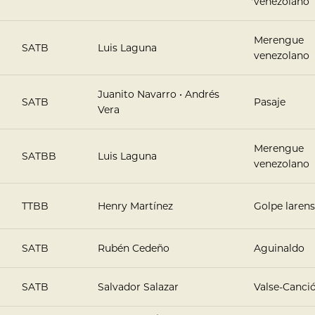
venezolano
Merengue
SATB
Luis Laguna
venezolano
Juanito Navarro • Andrés
SATB
Pasaje
Vera
Merengue
SATBB
Luis Laguna
venezolano
TTBB
Henry Martínez
Golpe laren
SATB
Rubén Cedeño
Aguinaldo
SATB
Salvador Salazar
Valse-Canci