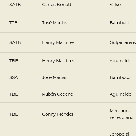
SATB
Carlos Bonett
Valse
TTB
José Macías
Bambuco
SATB
Henry Martínez
Golpe laren
TBB
Henry Martínez
Aguinaldo
SSA
José Macías
Bambuco
TBB
Rubén Cedeño
Aguinaldo
Merengue
TBB
Conny Méndez
venezolano
Joropo al