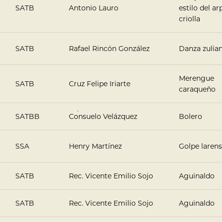
SATB
Antonio Lauro
estilo del ar
criolla
SATB
Rafael Rincón González
Danza zulia
Merengue
SATB
Cruz Felipe Iriarte
caraqueño
SATBB
Consuelo Velázquez
Bolero
SSA
Henry Martínez
Golpe laren
SATB
Rec. Vicente Emilio Sojo
Aguinaldo
SATB
Rec. Vicente Emilio Sojo
Aguinaldo