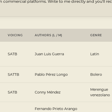
commercial platforms. Write to me directly and you'll rece
VOICING
AUTHORS (L / M)
GENRE
SATB
Juan Luis Guerra
Latin
SATTB
Pablo Pérez Longo
Bolero
Merengue
SATB
Conny Méndez
venezolano
Fernando Prieto Arango