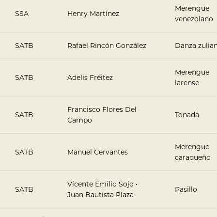
Merengue
SSA
Henry Martínez
venezolano
SATB
Rafael Rincón González
Danza zulia
Merengue
SATB
Adelis Fréitez
larense
Francisco Flores Del
SATB
Tonada
Campo
Merengue
SATB
Manuel Cervantes
caraqueño
Vicente Emilio Sojo •
SATB
Pasillo
Juan Bautista Plaza