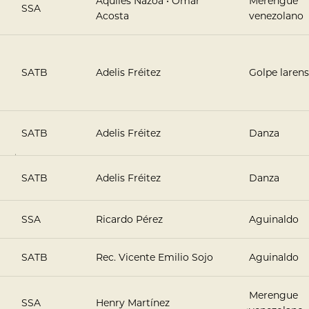
Aquiles Nazoa • Omar
Merengue
SSA
Acosta
venezolano
SATB
Adelis Fréitez
Golpe laren
SATB
Adelis Fréitez
Danza
SATB
Adelis Fréitez
Danza
SSA
Ricardo Pérez
Aguinaldo
SATB
Rec. Vicente Emilio Sojo
Aguinaldo
Merengue
SSA
Henry Martínez