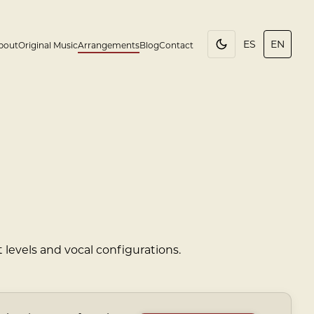
ES
EN
bout
Original Music
Arrangements
Blog
Contact
 levels and vocal configurations.