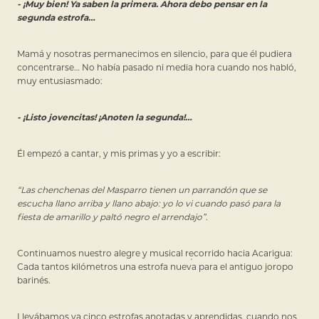
- ¡Muy bien! Ya saben la primera. Ahora debo pensar en la
segunda estrofa…
Mamá y nosotras permanecimos en silencio, para que él pudiera
concentrarse… No había pasado ni media hora cuando nos habló,
muy entusiasmado:
- ¡Listo jovencitas! ¡Anoten la segunda!…
Él empezó a cantar, y mis primas y yo a escribir:
“Las chenchenas del Masparro tienen un parrandón que se
escucha llano arriba y llano abajo: yo lo vi cuando pasó para la
fiesta de amarillo y paltó negro el arrendajo”.
Continuamos nuestro alegre y musical recorrido hacia Acarigua:
Cada tantos kilómetros una estrofa nueva para el antiguo joropo
barinés.
Llevábamos ya cinco estrofas anotadas y aprendidas, cuando nos