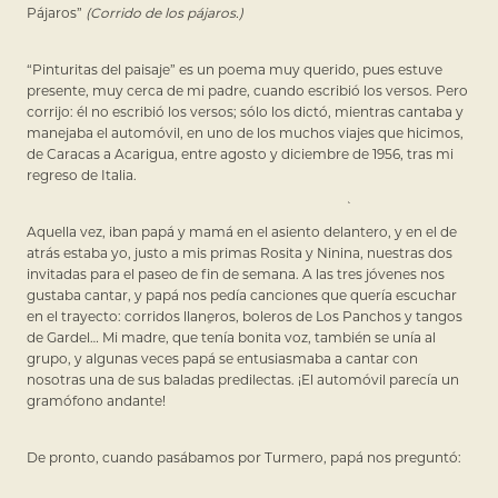
Pájaros”
(Corrido de los pájaros.)
“Pinturitas del paisaje” es un poema muy querido, pues estuve
presente, muy cerca de mi padre, cuando escribió los versos. Pero
corrijo: él no escribió los versos; sólo los dictó, mientras cantaba y
manejaba el automóvil, en uno de los muchos viajes que hicimos,
de Caracas a Acarigua, entre agosto y diciembre de 1956, tras mi
regreso de Italia.
Aquella vez, iban papá y mamá en el asiento delantero, y en el de
atrás estaba yo, justo a mis primas Rosita y Ninina, nuestras dos
invitadas para el paseo de fin de semana. A las tres jóvenes nos
gustaba cantar, y papá nos pedía canciones que quería escuchar
en el trayecto: corridos llaneros, boleros de Los Panchos y tangos
de Gardel… Mi madre, que tenía bonita voz, también se unía al
grupo, y algunas veces papá se entusiasmaba a cantar con
nosotras una de sus baladas predilectas. ¡El automóvil parecía un
gramófono andante!
De pronto, cuando pasábamos por Turmero, papá nos preguntó: