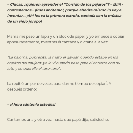
–
Chicas, ¿quieren aprender el “Corrido de los pájaros”?
–
¡Síii! -
contestamos
–
¡Pues anótenlo!, porque ahorita mismo lo voy a
inventar… ¡Ahí les va la primera estrofa, cantada con la música
de un viejo joropo!
Mamá me pasó un lápiz y un block de papel, y yo empecé a copiar
apresuradamente, mientras él cantaba y dictaba a la vez:
“La paloma, pobrecita, la mató el gavilán cuando estaba en los
copitos del caujaro: yo lo vi cuando pasó para el entierro con su
luto y su querella el taro-taro”.
La repitió un par de veces para darme tiempo de copiar… Y
después ordenó:
–
¡Ahora cántenla ustedes!
Cantamos una y otra vez, hasta que papá dijo, satisfecho: